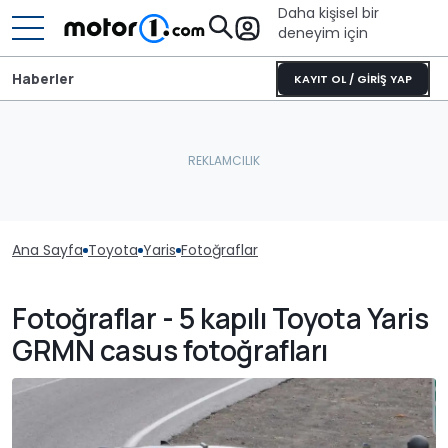
Daha kişisel bir
deneyim için
Haberler
KAYIT OL / GİRİŞ YAP
Ana Sayfa
Toyota
Yaris
Fotoğraflar
Fotoğraflar - 5 kapılı Toyota Yaris
GRMN casus fotoğrafları