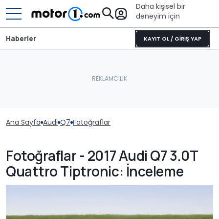
Daha kişisel bir
deneyim için
Haberler
KAYIT OL / GİRİŞ YAP
Ana Sayfa
Audi
Q7
Fotoğraflar
Fotoğraflar - 2017 Audi Q7 3.0T
Quattro Tiptronic: İnceleme