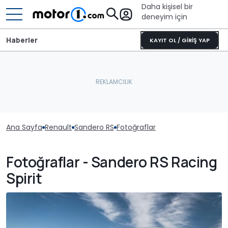
Daha kişisel bir
deneyim için
Haberler
KAYIT OL / GİRİŞ YAP
Ana Sayfa
Renault
Sandero RS
Fotoğraflar
Fotoğraflar - Sandero RS Racing
Spirit