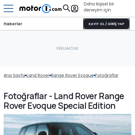
Daha kişisel bir
deneyim için
Haberler
KAYIT OL / GİRİŞ YAP
Ana Sayfa
Land Rover
Range Rover Evoque
Fotoğraflar
Fotoğraflar - Land Rover Range
Rover Evoque Special Edition