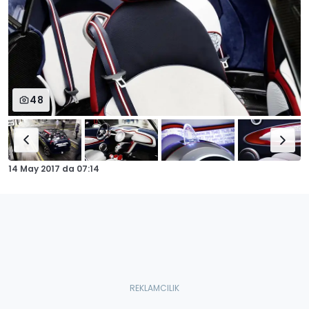
48
14 May 2017
da
07:14