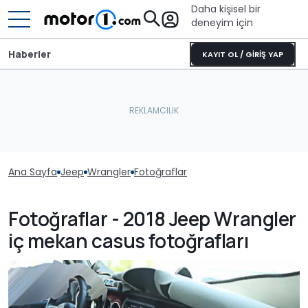
Daha kişisel bir
deneyim için
Haberler
KAYIT OL / GİRİŞ YAP
Ana Sayfa
Jeep
Wrangler
Fotoğraflar
Fotoğraflar - 2018 Jeep Wrangler
iç mekan casus fotoğrafları