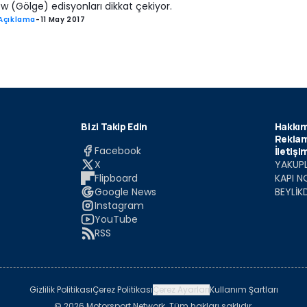
 (Gölge) edisyonları dikkat çekiyor.
Açıklama
-
11 May 2017
Bizi Takip Edin
Hakkım
Reklam
Facebook
İletişi
X
YAKUPL
Flipboard
KAPI N
Google News
BEYLİK
Instagram
YouTube
RSS
Gizlilik Politikası
Çerez Politikası
Çerez Ayarları
Kullanım Şartları
© 2026 Motorsport Network. Tüm hakları saklıdır.