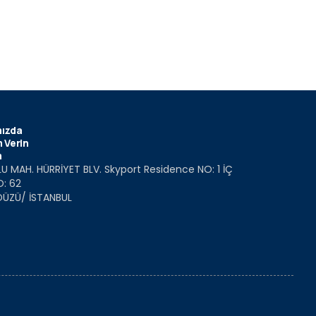
ızda
 Verin
m
U MAH. HÜRRİYET BLV. Skyport Residence NO: 1 İÇ
O: 62
DÜZÜ/ İSTANBUL