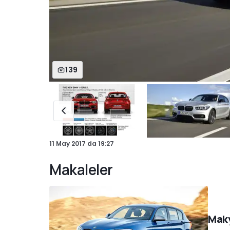
139
11 May 2017
da
19:27
Makaleler
Maky