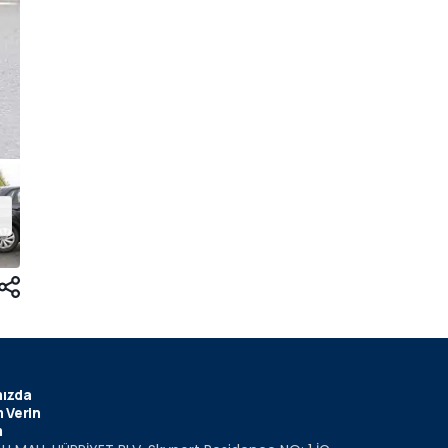
ızda
 Verin
m