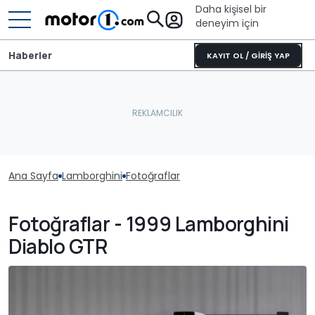
Daha kişisel bir
deneyim için
Haberler
KAYIT OL / GİRİŞ YAP
Ana Sayfa
Lamborghini
Fotoğraflar
Fotoğraflar - 1999 Lamborghini
Diablo GTR