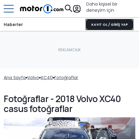
Daha kişisel bir
deneyim için
Haberler
KAYIT OL / GİRİŞ YAP
Ana Sayfa
Volvo
XC40
Fotoğraflar
Fotoğraflar - 2018 Volvo XC40
casus fotoğraflar