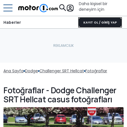
Daha kişisel bir
deneyim için
Haberler
KAYIT OL / GİRİŞ YAP
Ana Sayfa
Dodge
Challenger SRT Hellcat
Fotoğraflar
Fotoğraflar - Dodge Challenger
SRT Hellcat casus fotoğrafları