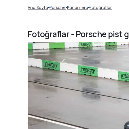
Ana Sayfa
Porsche
Panamera
Fotoğraflar
Fotoğraflar - Porsche pist 