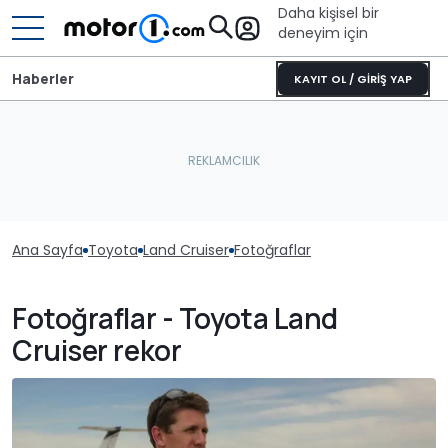
Daha kişisel bir
deneyim için
Haberler
KAYIT OL / GİRİŞ YAP
Ana Sayfa
Toyota
Land Cruiser
Fotoğraflar
Fotoğraflar - Toyota Land
Cruiser rekor