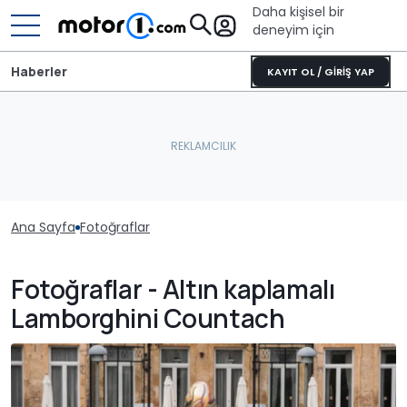
Daha kişisel bir
deneyim için
Haberler
KAYIT OL / GİRİŞ YAP
Ana Sayfa
Fotoğraflar
Fotoğraflar - Altın kaplamalı
Lamborghini Countach