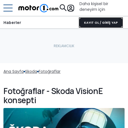
Daha kişisel bir
deneyim için
Haberler
KAYIT OL / GİRİŞ YAP
Ana Sayfa
Skoda
Fotoğraflar
Fotoğraflar - Skoda VisionE
konsepti