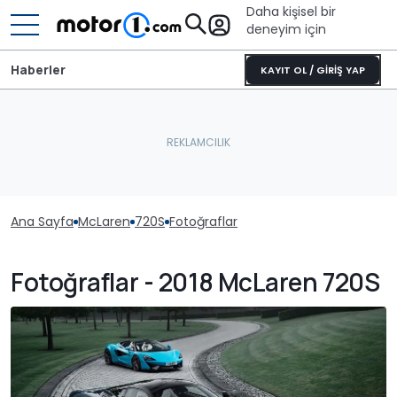
Daha kişisel bir
deneyim için
Haberler
KAYIT OL / GİRİŞ YAP
Ana Sayfa
McLaren
720S
Fotoğraflar
Fotoğraflar - 2018 McLaren 720S