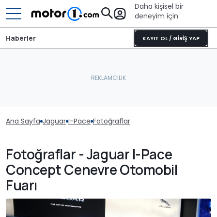
Daha kişisel bir
deneyim için
Haberler
KAYIT OL / GİRİŞ YAP
Ana Sayfa
Jaguar
I-Pace
Fotoğraflar
Fotoğraflar - Jaguar I-Pace
Concept Cenevre Otomobil
Fuarı