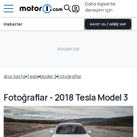
Daha kişisel bir
deneyim için
Haberler
KAYIT OL / GİRİŞ YAP
Ana Sayfa
Tesla
Model 3
Fotoğraflar
Fotoğraflar - 2018 Tesla Model 3