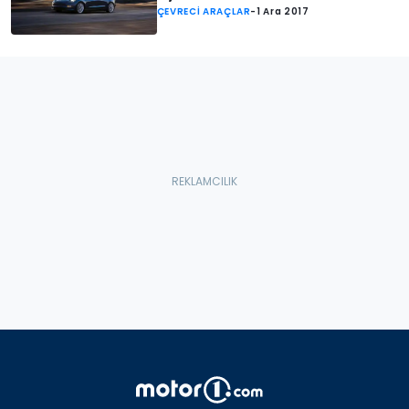
ÇEVRECİ ARAÇLAR
-
1 Ara 2017