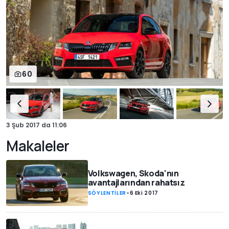
60
3 Şub 2017
da
11:06
Makaleler
Volkswagen, Skoda'nın
avantajlarından rahatsız
SÖYLENTİLER
-
6 Eki 2017