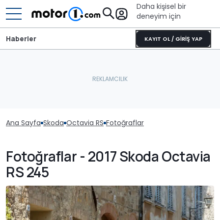
Daha kişisel bir
deneyim için
Haberler
KAYIT OL / GİRİŞ YAP
Ana Sayfa
Skoda
Octavia RS
Fotoğraflar
Fotoğraflar - 2017 Skoda Octavia
RS 245