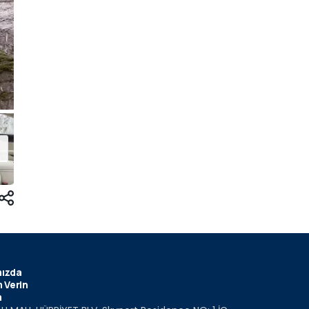
ızda
 Verin
m