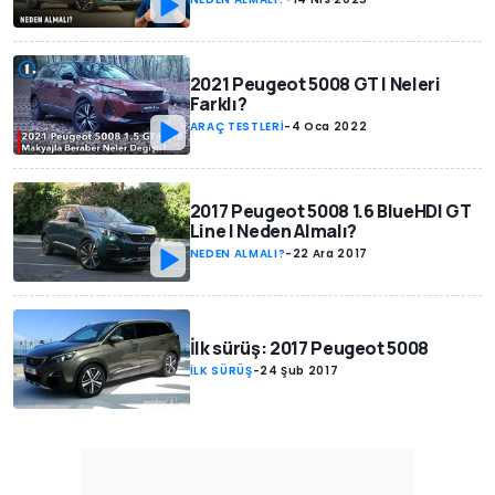
2021 Peugeot 5008 GT | Neleri
Farklı?
ARAÇ TESTLERİ
-
4 Oca 2022
2017 Peugeot 5008 1.6 BlueHDI GT
Line | Neden Almalı?
NEDEN ALMALI?
-
22 Ara 2017
İlk sürüş: 2017 Peugeot 5008
İLK SÜRÜŞ
-
24 Şub 2017