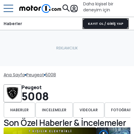
Daha kişisel bir
deneyim için
Haberler
KAYIT OL / GİRİŞ YAP
Ana Sayfa
Peugeot
5008
Peugeot
5008
HABERLER
INCELEMELER
VIDEOLAR
FOTOĞRAFL
Son Özel Haberler & İncelemeler