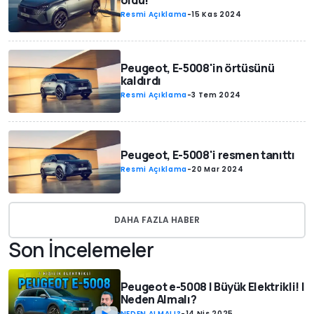
oldu!
Resmi Açıklama
-
15 Kas 2024
Peugeot, E-5008'in örtüsünü
kaldırdı
Resmi Açıklama
-
3 Tem 2024
Peugeot, E-5008'i resmen tanıttı
Resmi Açıklama
-
20 Mar 2024
DAHA FAZLA HABER
Son İncelemeler
Peugeot e-5008 | Büyük Elektrikli! |
Neden Almalı?
NEDEN ALMALI?
-
14 Nis 2025