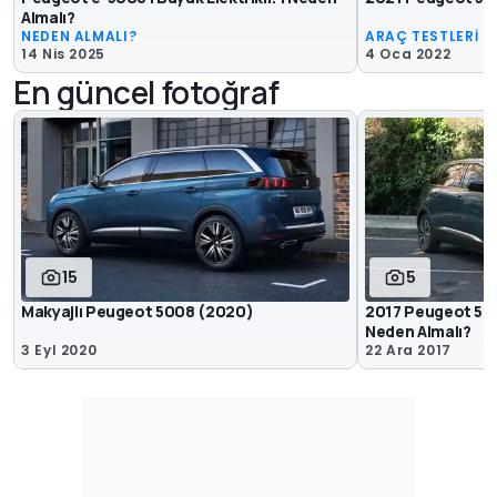
Almalı?
NEDEN ALMALI?
ARAÇ TESTLERİ
14 Nis 2025
4 Oca 2022
En güncel fotoğraf
15
5
Makyajlı Peugeot 5008 (2020)
2017 Peugeot 5008
Neden Almalı?
3 Eyl 2020
22 Ara 2017