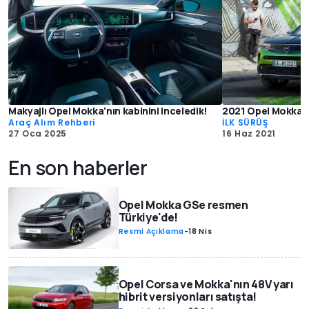
Makyajlı Opel Mokka'nın kabinini inceledik!
2021 Opel Mokka Ul
Araç Alım Rehberi
İLK SÜRÜŞ
27 Oca 2025
16 Haz 2021
En son haberler
Opel Mokka GSe resmen
Türkiye'de!
Resmi Açıklama
-
18 Nis
Opel Corsa ve Mokka'nın 48V yarı
hibrit versiyonları satışta!