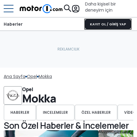
Daha kişisel bir
deneyim için
Haberler
KAYIT OL / GİRİŞ YAP
Ana Sayfa
Opel
Mokka
Opel
Mokka
HABERLER
INCELEMELER
ÖZEL HABERLER
VIDEO
Son Özel Haberler & İncelemeler