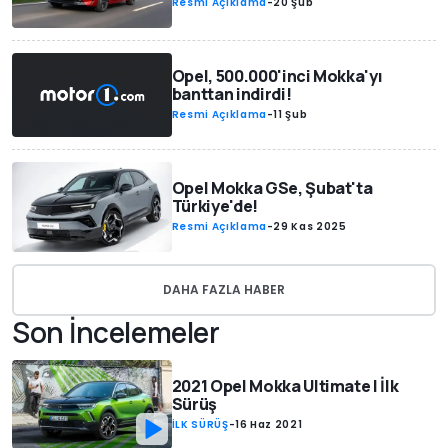
Resmi Açıklama
-
20 Şub
Opel, 500.000'inci Mokka'yı
banttan indirdi!
Resmi Açıklama
-
11 Şub
Opel Mokka GSe, Şubat'ta
Türkiye'de!
Resmi Açıklama
-
29 Kas 2025
DAHA FAZLA HABER
Son İncelemeler
2021 Opel Mokka Ultimate | İlk
Sürüş
İLK SÜRÜŞ
-
16 Haz 2021