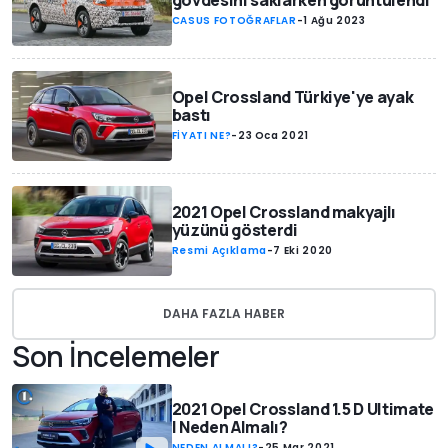
gövdesini saklarken görüntülendi
CASUS FOTOĞRAFLAR
-
1 Ağu 2023
Opel Crossland Türkiye'ye ayak
bastı
FİYATI NE?
-
23 Oca 2021
2021 Opel Crossland makyajlı
yüzünü gösterdi
Resmi Açıklama
-
7 Eki 2020
DAHA FAZLA HABER
Son İncelemeler
2021 Opel Crossland 1.5 D Ultimate
| Neden Almalı?
NEDEN ALMALI?
-
25 Mar 2021