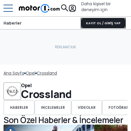
Daha kişisel bir
deneyim için
Haberler
KAYIT OL / GİRİŞ YAP
Ana Sayfa
Opel
Crossland
Opel
Crossland
HABERLER
INCELEMELER
VIDEOLAR
FOTOĞRAFL
Son Özel Haberler & İncelemeler