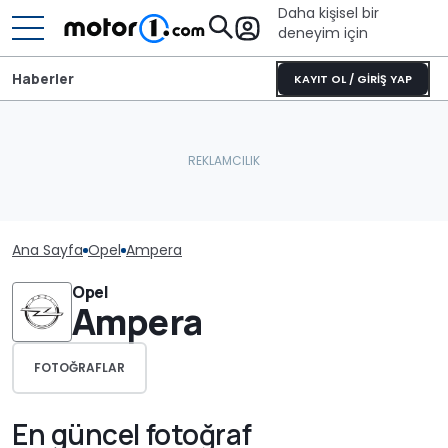
Daha kişisel bir
deneyim için
Haberler
KAYIT OL / GİRİŞ YAP
Ana Sayfa
Opel
Ampera
Opel
Ampera
FOTOĞRAFLAR
En güncel fotoğraf