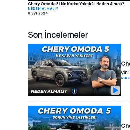
Chery Omoda 5 | Ne Kadar Yaktık? | Neden Almalı?
NEDEN ALMALI?
6 Eyl 2024
Son İncelemeler
Che
Çinl
NEDE
Che