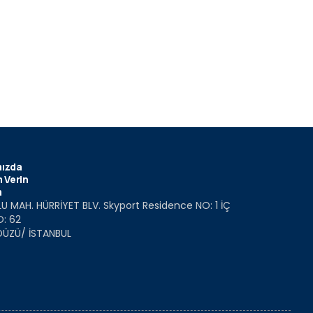
ızda
 Verin
m
U MAH. HÜRRİYET BLV. Skyport Residence NO: 1 İÇ
O: 62
DÜZÜ/ İSTANBUL