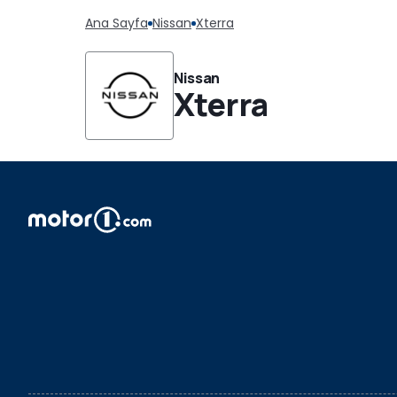
Ana Sayfa
Nissan
Xterra
Nissan
Xterra