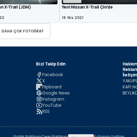
n X-Trail (JDM)
Yeni Nissan X-Trail Çin'de
22
19 Nis 2021
DAHA ÇOK FOTOĞRAF
Bizi Takip Edin
Hakkım
Reklam
Facebook
İletişi
X
YAKUPL
Flipboard
KAPI N
Google News
BEYLİK
Instagram
YouTube
RSS
Gizlilik Politikası
Çerez Politikası
Çerez Ayarları
Kullanım Şartları