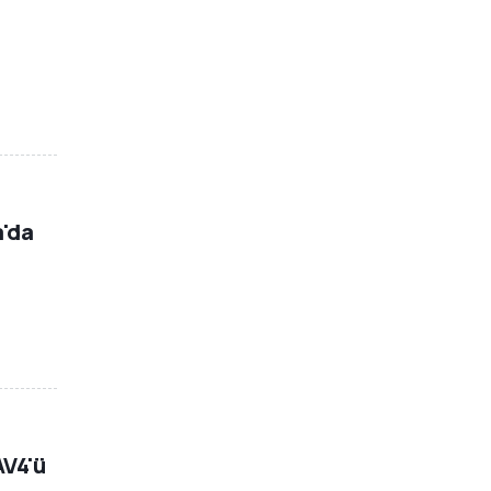
a'da
AV4'ü