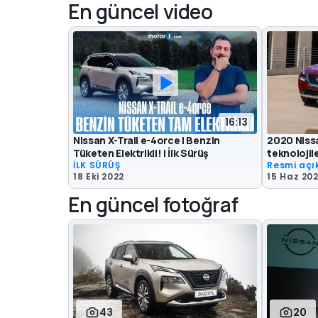
En güncel video
16:13
Nissan X-Trail e-4orce | Benzin
2020 Nissa
Tüketen Elektrikli! | İlk Sürüş
teknolojile
İLK SÜRÜŞ
Resmi aç
18 Eki 2022
15 Haz 20
En güncel fotoğraf
43
20