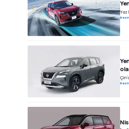
Yen
Yaz 
Resm
Yen
ol
Çin'
Resm
Nis