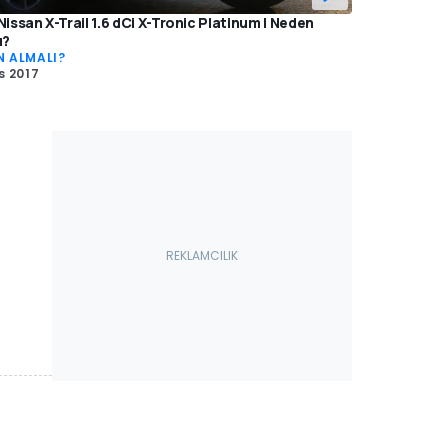
Nissan X-Trail 1.6 dCi X-Tronic Platinum | Neden
ı?
N ALMALI?
s 2017