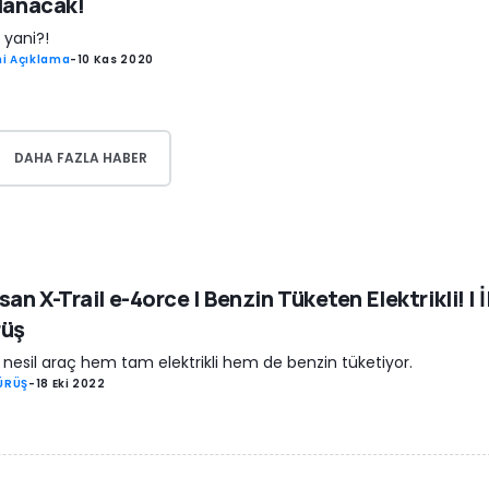
lanacak!
l yani?!
i Açıklama
-
10 Kas 2020
DAHA FAZLA HABER
san X-Trail e-4orce | Benzin Tüketen Elektrikli! | İ
rüş
 nesil araç hem tam elektrikli hem de benzin tüketiyor.
SÜRÜŞ
-
18 Eki 2022