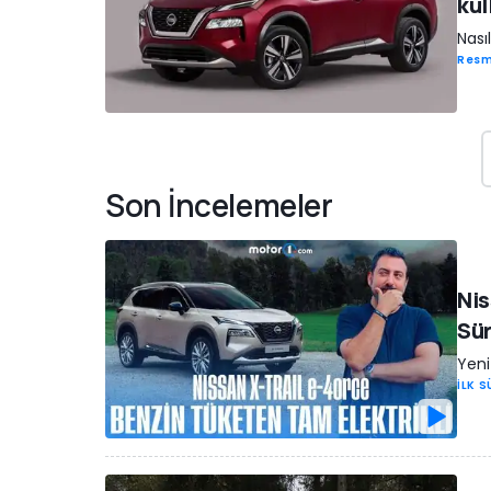
kul
Nası
Resm
Son İncelemeler
Nis
Sü
Yeni
İLK 