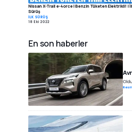
Nissan X-Trail e-4orce | Benzin Tüketen Elektrikli! | İl
Sürüş
İLK SÜRÜŞ
18 Eki 2022
En son haberler
Avr
Oldu
Resm