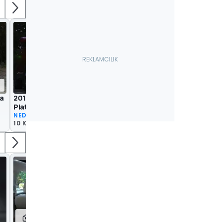
da
2017 Nissan X-Trail 1.6 dCi X-Tronic
Platinum | Neden Almalı?
NEDEN ALMALI?
10 Kas 2017
10
5