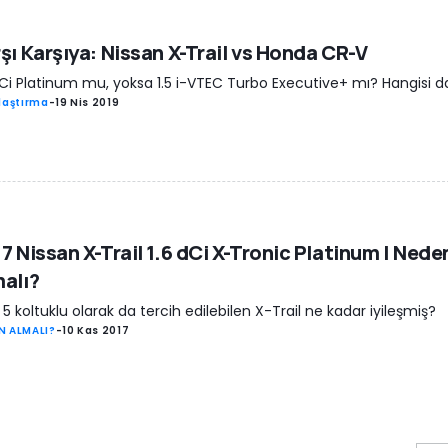
şı Karşıya: Nissan X-Trail vs Honda CR-V
dCi Platinum mu, yoksa 1.5 i-VTEC Turbo Executive+ mı? Hangisi d
laştırma
-
19 Nis 2019
7 Nissan X-Trail 1.6 dCi X-Tronic Platinum | Nede
alı?
k 5 koltuklu olarak da tercih edilebilen X-Trail ne kadar iyileşmiş?
N ALMALI?
-
10 Kas 2017