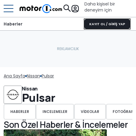
Daha kişisel bir
deneyim için
Haberler
KAYIT OL / GİRİŞ YAP
Ana Sayfa
Nissan
Pulsar
Nissan
Pulsar
HABERLER
INCELEMELER
VIDEOLAR
FOTOĞRAFL
Son Özel Haberler & İncelemeler