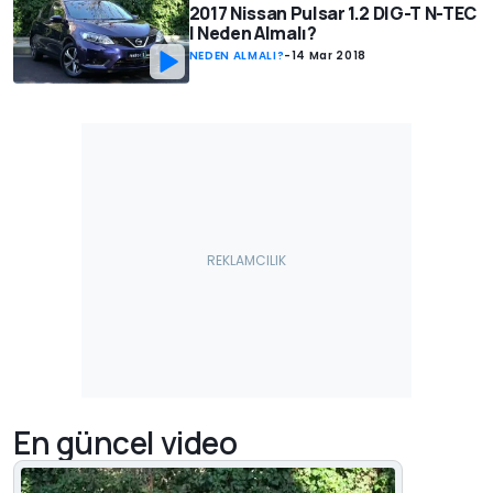
2017 Nissan Pulsar 1.2 DIG-T N-TEC
| Neden Almalı?
NEDEN ALMALI?
-
14 Mar 2018
En güncel video