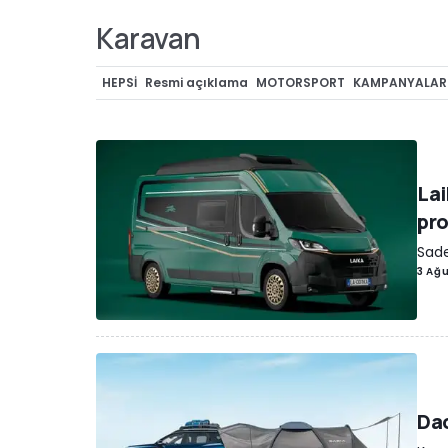
Karavan
HEPSI
Resmi açıklama
MOTORSPORT
KAMPANYALAR
CASUS FOTOĞRAFLAR
ÖZEL VERSİYONLAR
TEKNOLOJİ
Müzayede
REKORLAR
Lastik dünyası
Render
KONSE
Yarış/Kovalamaca
OTONOM ARAÇLAR
İLGİNÇ
ELEKT
Lai
OYUNLAR
Off-Road
KLASİKLER
FİYATI NE?
ÖDÜLLER
pro
Sade
3 Ağ
Dac