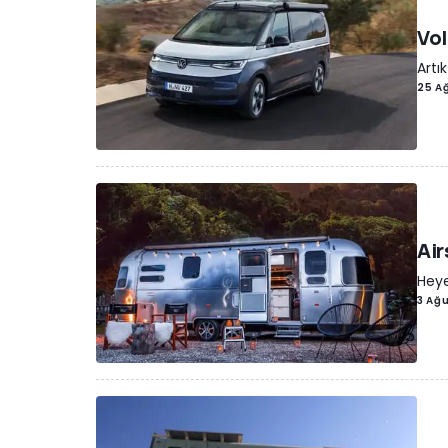
Vol
Artık
25 A
Air
Heye
3 Ağ