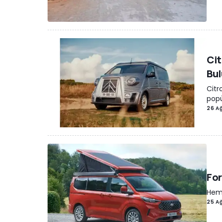
Cit
Bul
Citr
popü
26 A
For
Hem 
25 A