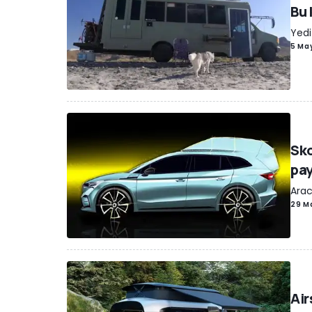
Bu 
Yedi
5 Ma
Sko
pay
Arac
29 M
Air