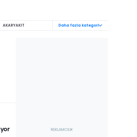
V
AKARYAKIT
Daha fazla kategori
RAÇLAR
MODİFİYE
MAKYAJ
GÜVENLİK
NCAKLAR
Karavan
1 DUYURULARI
üyor