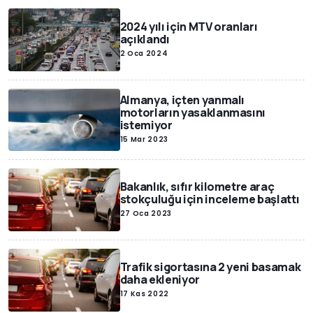
2024 yılı için MTV oranları
açıklandı
2 Oca 2024
Almanya, içten yanmalı
motorların yasaklanmasını
istemiyor
15 Mar 2023
Bakanlık, sıfır kilometre araç
stokçuluğu için inceleme başlattı
27 Oca 2023
Trafik sigortasına 2 yeni basamak
daha ekleniyor
17 Kas 2022