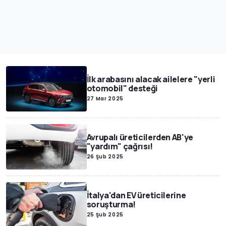
İlk arabasını alacak ailelere "yerli
otomobil" desteği
27 Mar 2025
Avrupalı üreticilerden AB'ye
"yardım" çağrısı!
26 Şub 2025
İtalya'dan EV üreticilerine
soruşturma!
25 Şub 2025