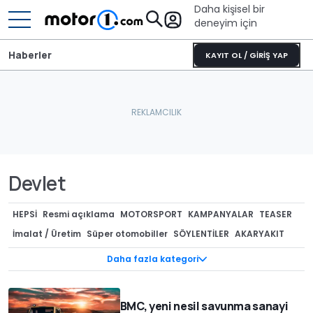
Daha kişisel bir
deneyim için
Haberler
KAYIT OL / GİRİŞ YAP
Devlet
HEPSI
Resmi açıklama
MOTORSPORT
KAMPANYALAR
TEASER
İmalat / Üretim
Süper otomobiller
SÖYLENTİLER
AKARYAKIT
OTOMOTİV
CASUS FOTOĞRAFLAR
ÖZEL VERSİYONLAR
Daha fazla kategori
TEKNOLOJİ
GERİ ÇAĞIRMALAR
GENEL
Tasarım
Kurumsal / Finansal
ÇEVRECİ ARAÇLAR
MODİFİYE
Müzayede
BMC, yeni nesil savunma sanayi
REKORLAR
Lastik dünyası
KONSEPTLER
RÖPORTAJ
Render