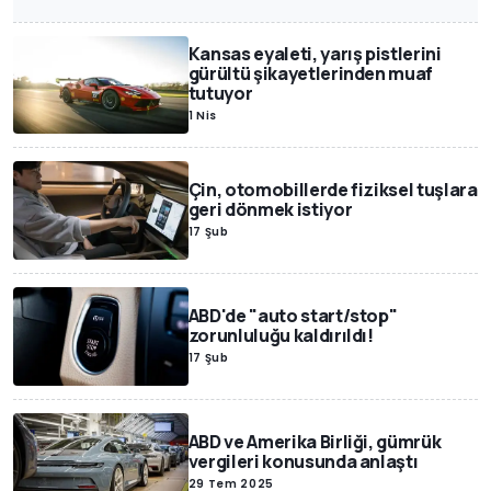
Kansas eyaleti, yarış pistlerini
gürültü şikayetlerinden muaf
tutuyor
1 Nis
Çin, otomobillerde fiziksel tuşlara
geri dönmek istiyor
17 Şub
ABD'de "auto start/stop"
zorunluluğu kaldırıldı!
17 Şub
ABD ve Amerika Birliği, gümrük
vergileri konusunda anlaştı
29 Tem 2025