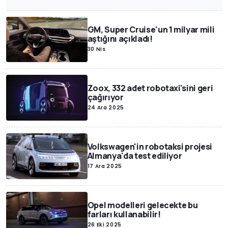
GM, Super Cruise'un 1 milyar mili
aştığını açıkladı!
30 Nis
Zoox, 332 adet robotaxi'sini geri
çağırıyor
24 Ara 2025
Volkswagen'in robotaksi projesi
Almanya'da test ediliyor
17 Ara 2025
Opel modelleri gelecekte bu
farları kullanabilir!
26 Eki 2025