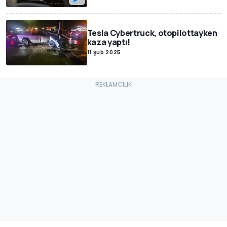
Tesla Cybertruck, otopilottayken
kaza yaptı!
11 Şub 2025