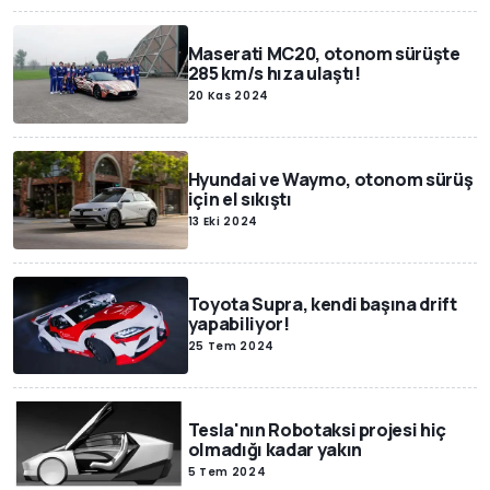
Maserati MC20, otonom sürüşte
285 km/s hıza ulaştı!
20 Kas 2024
Hyundai ve Waymo, otonom sürüş
için el sıkıştı
13 Eki 2024
Toyota Supra, kendi başına drift
yapabiliyor!
25 Tem 2024
Tesla'nın Robotaksi projesi hiç
olmadığı kadar yakın
5 Tem 2024