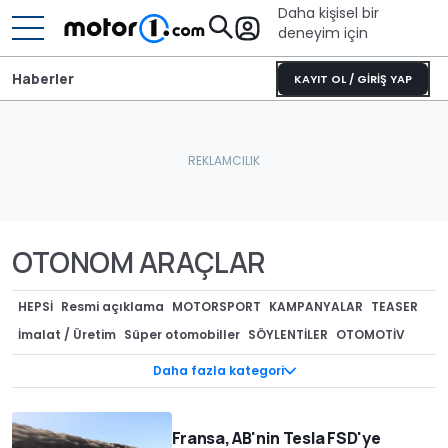
Daha kişisel bir
deneyim için
Haberler
KAYIT OL / GİRİŞ YAP
OTONOM ARAÇLAR
HEPSI
Resmi açıklama
MOTORSPORT
KAMPANYALAR
TEASER
İmalat / Üretim
Süper otomobiller
SÖYLENTİLER
OTOMOTİV
AKARYAKIT
CASUS FOTOĞRAFLAR
ÖZEL VERSİYONLAR
Daha fazla kategori
TEKNOLOJİ
GERİ ÇAĞIRMALAR
GENEL
Tasarım
Kurumsal / Finansal
ÇEVRECİ ARAÇLAR
MODİFİYE
Müzayede
Fransa, AB'nin Tesla FSD'ye
REKORLAR
Lastik dünyası
Render
KONSEPTLER
RÖPORTAJ