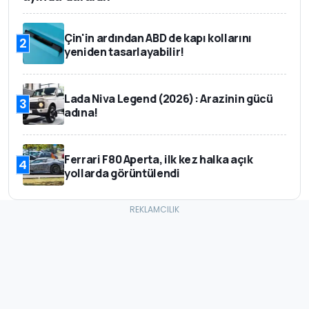
Çin'in ardından ABD de kapı kollarını
2
yeniden tasarlayabilir!
Lada Niva Legend (2026): Arazinin gücü
3
adına!
Ferrari F80 Aperta, ilk kez halka açık
4
yollarda görüntülendi