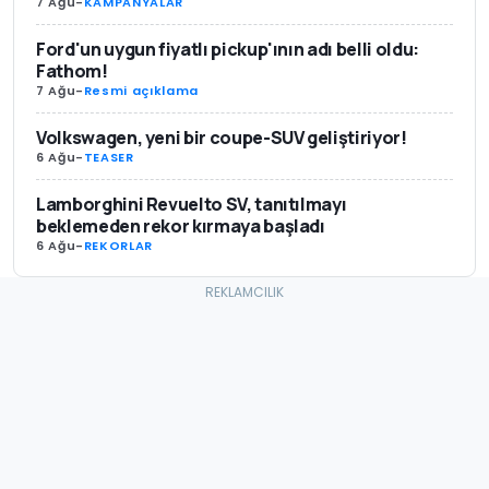
7 Ağu
-
KAMPANYALAR
Ford'un uygun fiyatlı pickup'ının adı belli oldu:
Fathom!
7 Ağu
-
Resmi açıklama
Volkswagen, yeni bir coupe-SUV geliştiriyor!
6 Ağu
-
TEASER
Lamborghini Revuelto SV, tanıtılmayı
beklemeden rekor kırmaya başladı
6 Ağu
-
REKORLAR