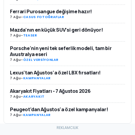
Ferrari Purosangue değişime hazır!
7 Ağu
-
CASUS FOTOĞRAFLAR
Mazda'nın en küçük SUV'si geri dönüyor!
7 Ağu
-
TEASER
Porsche'nin yeni tek seferlik modeli, tam bir
Avustralya eseri
7 Ağu
-
ÖZEL VERSİYONLAR
Lexus'tan Ağustos'a özel LBX fırsatları!
7 Ağu
-
KAMPANYALAR
Akaryakıt Fiyatları - 7 Ağustos 2026
7 Ağu
-
AKARYAKIT
Peugeot'dan Ağustos'a özel kampanyalar!
7 Ağu
-
KAMPANYALAR