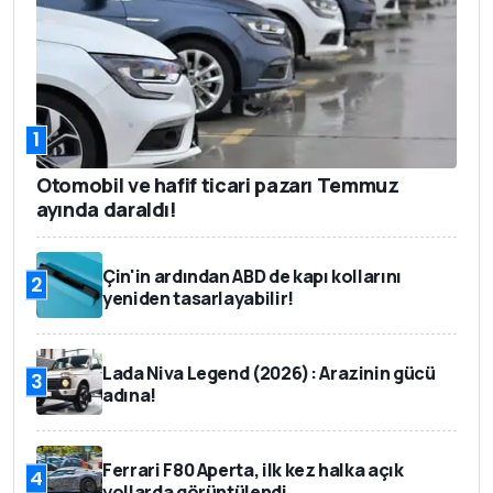
1
Otomobil ve hafif ticari pazarı Temmuz
ayında daraldı!
Çin'in ardından ABD de kapı kollarını
2
yeniden tasarlayabilir!
Lada Niva Legend (2026): Arazinin gücü
3
adına!
Ferrari F80 Aperta, ilk kez halka açık
4
yollarda görüntülendi