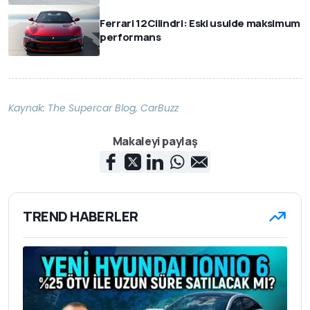
Ferrari 12Cilindri: Eski usulde maksimum
performans
Kaynak:
The Supercar Blog
,
CarBuzz
Makaleyi paylaş
TREND HABERLER