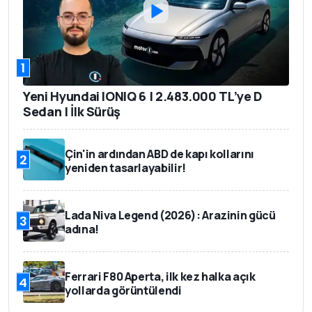
1
Yeni Hyundai IONIQ 6 | 2.483.000 TL’ye D
Sedan | İlk Sürüş
Çin'in ardından ABD de kapı kollarını
2
yeniden tasarlayabilir!
Lada Niva Legend (2026): Arazinin gücü
3
adına!
Ferrari F80 Aperta, ilk kez halka açık
4
yollarda görüntülendi