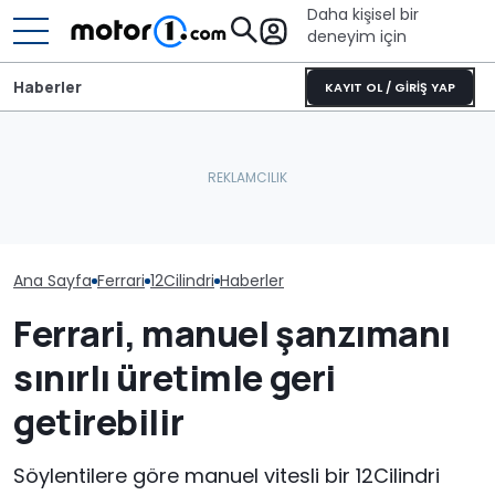
Daha kişisel bir
deneyim için
Haberler
KAYIT OL / GİRİŞ YAP
Ana Sayfa
Ferrari
12Cilindri
Haberler
Ferrari, manuel şanzımanı
sınırlı üretimle geri
getirebilir
Söylentilere göre manuel vitesli bir 12Cilindri