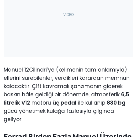
Manuel 12Cilindri’ye (kelimenin tam anlamıyla)
ellerini sürebilenler, verdikleri karardan memnun
kalacaktır. Çift kavramalı şanzımanın giderek
baskın hâle geldiği bir dönemde, atmosferik
6,5
litrelik V12
motoru
üç pedal
ile kullanıp
830 bg
gücü yönetmek kulağa fazlasıyla çılgınca
geliyor.
Ferrari Birden Fazla Manuel Üzerinde