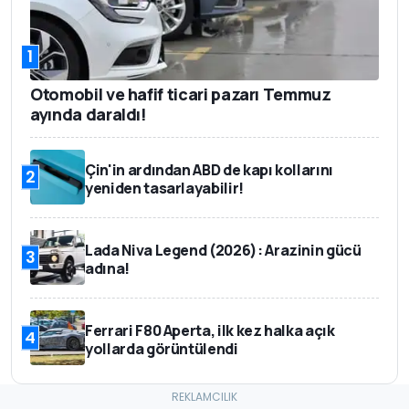
1
Otomobil ve hafif ticari pazarı Temmuz
ayında daraldı!
Çin'in ardından ABD de kapı kollarını
2
yeniden tasarlayabilir!
Lada Niva Legend (2026): Arazinin gücü
3
adına!
Ferrari F80 Aperta, ilk kez halka açık
4
yollarda görüntülendi