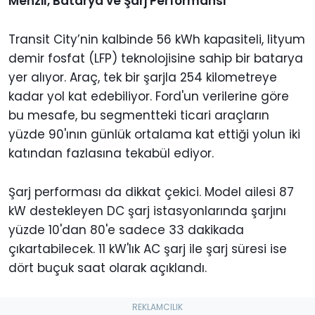
Menzil, Batarya ve Şarj Performansı
Transit City’nin kalbinde 56 kWh kapasiteli, lityum
demir fosfat (LFP) teknolojisine sahip bir batarya
yer alıyor. Araç, tek bir şarjla 254 kilometreye
kadar yol kat edebiliyor. Ford'un verilerine göre
bu mesafe, bu segmentteki ticari araçların
yüzde 90'ının günlük ortalama kat ettiği yolun iki
katından fazlasına tekabül ediyor.
Şarj performası da dikkat çekici. Model ailesi 87
kW destekleyen DC şarj istasyonlarında şarjını
yüzde 10'dan 80'e sadece 33 dakikada
çıkartabilecek. 11 kW'lık AC şarj ile şarj süresi ise
dört buçuk saat olarak açıklandı.