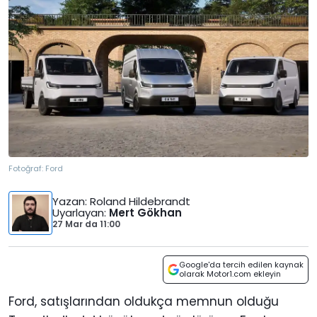
Fotoğraf:
Ford
Yazan
: Roland Hildebrandt
Uyarlayan
:
Mert Gökhan
27 Mar
da
11:00
Google'da tercih edilen kaynak
olarak Motor1.com ekleyin
Ford, satışlarından oldukça memnun olduğu