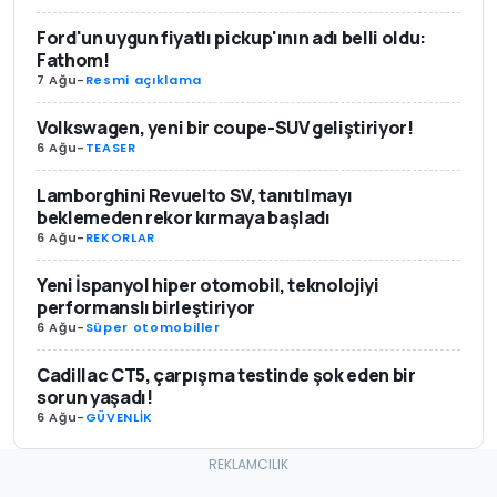
Ford'un uygun fiyatlı pickup'ının adı belli oldu:
Fathom!
7 Ağu
-
Resmi açıklama
Volkswagen, yeni bir coupe-SUV geliştiriyor!
6 Ağu
-
TEASER
Lamborghini Revuelto SV, tanıtılmayı
beklemeden rekor kırmaya başladı
6 Ağu
-
REKORLAR
Yeni İspanyol hiper otomobil, teknolojiyi
performanslı birleştiriyor
6 Ağu
-
Süper otomobiller
Cadillac CT5, çarpışma testinde şok eden bir
sorun yaşadı!
6 Ağu
-
GÜVENLİK