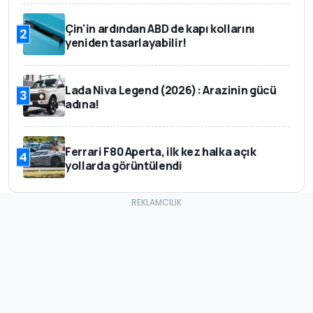
Çin'in ardından ABD de kapı kollarını
2
yeniden tasarlayabilir!
Lada Niva Legend (2026): Arazinin gücü
3
adına!
Ferrari F80 Aperta, ilk kez halka açık
4
yollarda görüntülendi