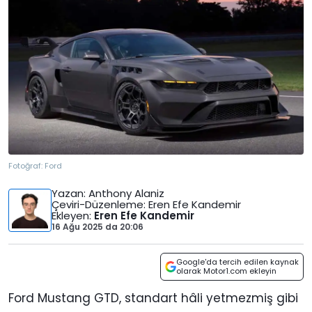
Fotoğraf:
Ford
Yazan
: Anthony Alaniz
Çeviri-Düzenleme
: Eren Efe Kandemir
Ekleyen
:
Eren Efe Kandemir
16 Ağu 2025
da
20:06
Google'da tercih edilen kaynak
olarak Motor1.com ekleyin
Ford Mustang GTD, standart hâli yetmezmiş gibi