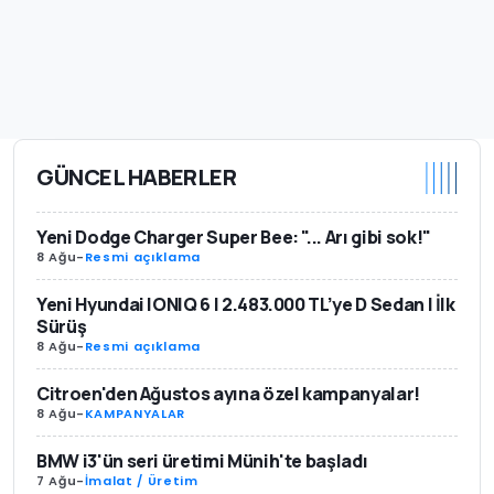
GÜNCEL HABERLER
Yeni Dodge Charger Super Bee: "... Arı gibi sok!"
8 Ağu
-
Resmi açıklama
Yeni Hyundai IONIQ 6 | 2.483.000 TL’ye D Sedan | İlk
Sürüş
8 Ağu
-
Resmi açıklama
Citroen'den Ağustos ayına özel kampanyalar!
8 Ağu
-
KAMPANYALAR
BMW i3'ün seri üretimi Münih'te başladı
7 Ağu
-
İmalat / Üretim