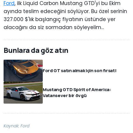
Ford
, ilk Liquid Carbon Mustang GTD'yi bu Ekim
ayında teslim edeceğini söylüyor. Bu özel serinin
327.000 $'lık başlangıç fiyatının üstünde yer
alacağını da siz sormadan söyleyelim...
Bunlara da göz atın
Ford GT satın almak için son fırsat!
Mustang GTD Spirit of America:
Vatansever bir övgü
Kaynak:
Ford