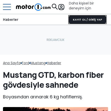
Daha kişisel bir
deneyim için
Haberler
KAYIT OL / GİRİŞ YAP
Ana Sayfa
Ford
Mustang
Haberler
Mustang GTD, karbon fiber
gövdesiyle sahnede
Boyasından arınarak 6 kg hafiflemiş.