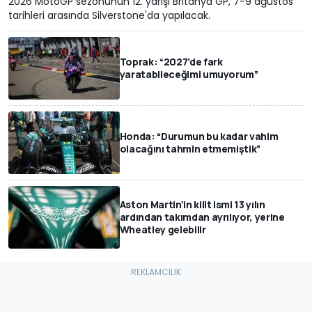
2026 MotoGP sezonunun 12. yarışı Britanya GP, 7-9 ağustos
tarihleri arasında Silverstone'da yapılacak.
Toprak: “2027’de fark
yaratabileceğimi umuyorum”
Honda: “Durumun bu kadar vahim
olacağını tahmin etmemiştik”
Aston Martin'in kilit ismi 13 yılın
ardından takımdan ayrılıyor, yerine
Wheatley gelebilir