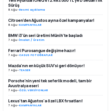
Yeni Hyundai IONIQ 6 | 2.483.000 TL’ye D Sedan | İlk
Sürüş
8 Ağu
-
Resmi açıklama
Citroen'den Ağustos ayına özel kampanyalar!
8 Ağu
-
KAMPANYALAR
BMW i3'ün seri üretimi Münih'te başladı
7 Ağu
-
İmalat / Üretim
Ferrari Purosangue değişime hazır!
7 Ağu
-
CASUS FOTOĞRAFLAR
Mazda'nın en küçük SUV'si geri dönüyor!
7 Ağu
-
TEASER
Porsche'nin yeni tek seferlik modeli, tam bir
Avustralya eseri
7 Ağu
-
ÖZEL VERSİYONLAR
Lexus'tan Ağustos'a özel LBX fırsatları!
7 Ağu
-
KAMPANYALAR