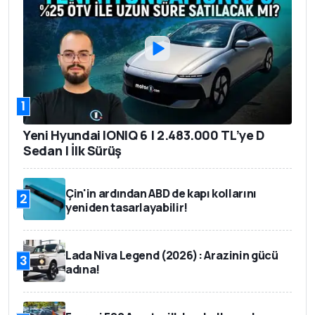
1
Yeni Hyundai IONIQ 6 | 2.483.000 TL’ye D
Sedan | İlk Sürüş
Çin'in ardından ABD de kapı kollarını
2
yeniden tasarlayabilir!
Lada Niva Legend (2026): Arazinin gücü
3
adına!