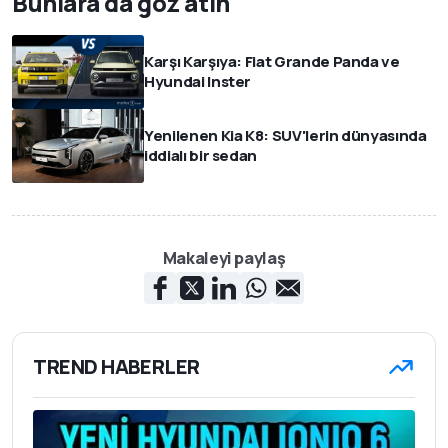
Bunlara da göz atın
Karşı Karşıya: Fiat Grande Panda ve
Hyundai Inster
Yenilenen Kia K8: SUV'lerin dünyasında
iddialı bir sedan
Makaleyi paylaş
TREND HABERLER