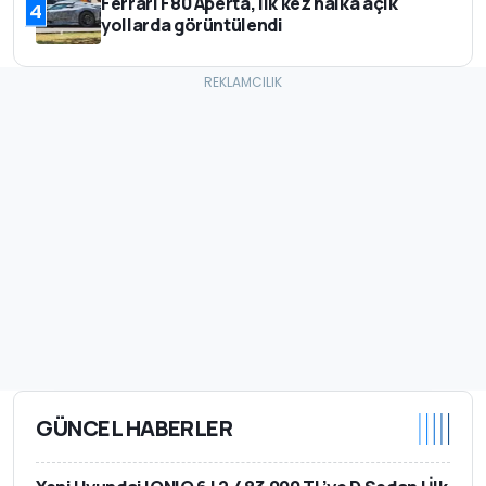
Ferrari F80 Aperta, ilk kez halka açık
4
yollarda görüntülendi
GÜNCEL HABERLER