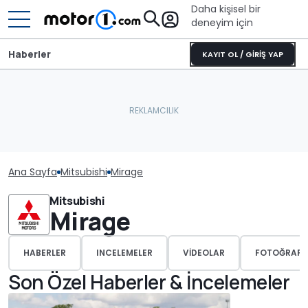
Daha kişisel bir
deneyim için
Haberler
KAYIT OL / GİRİŞ YAP
Ana Sayfa
Mitsubishi
Mirage
Mitsubishi
Mirage
HABERLER
INCELEMELER
VIDEOLAR
FOTOĞRAFL
Son Özel Haberler & İncelemeler