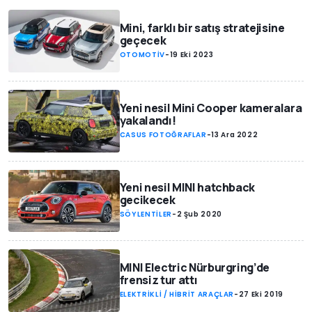
Mini, farklı bir satış stratejisine
geçecek
OTOMOTİV
-
19 Eki 2023
Yeni nesil Mini Cooper kameralara
yakalandı!
CASUS FOTOĞRAFLAR
-
13 Ara 2022
Yeni nesil MINI hatchback
gecikecek
SÖYLENTİLER
-
2 Şub 2020
MINI Electric Nürburgring’de
frensiz tur attı
ELEKTRİKLİ / HİBRİT ARAÇLAR
-
27 Eki 2019