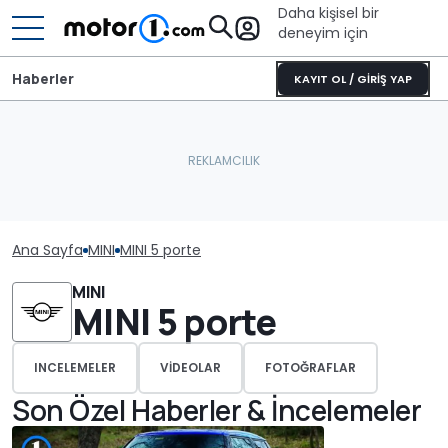
Daha kişisel bir
deneyim için
Haberler
KAYIT OL / GİRİŞ YAP
Ana Sayfa
MINI
MINI 5 porte
MINI
MINI 5 porte
INCELEMELER
VIDEOLAR
FOTOĞRAFLAR
Son Özel Haberler & İncelemeler