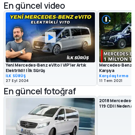
En güncel video
Yeni Mercedes-Benz eVito | VIP’ler Artık
Mercedes-Benz Vit
Elektrikli! | İlk Sürüş
Karşıya
İLK SÜRÜŞ
Karşılaştırma
27 Eyl 2024
11 Tem 2021
En güncel fotoğraf
17
2018 Mercedes-Be
119 CDI | Neden A