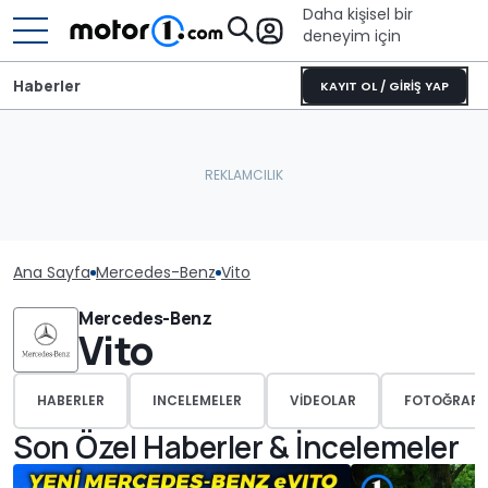
Daha kişisel bir
deneyim için
Haberler
KAYIT OL / GİRİŞ YAP
Ana Sayfa
Mercedes-Benz
Vito
Mercedes-Benz
Vito
HABERLER
INCELEMELER
VIDEOLAR
FOTOĞRAFL
Son Özel Haberler & İncelemeler