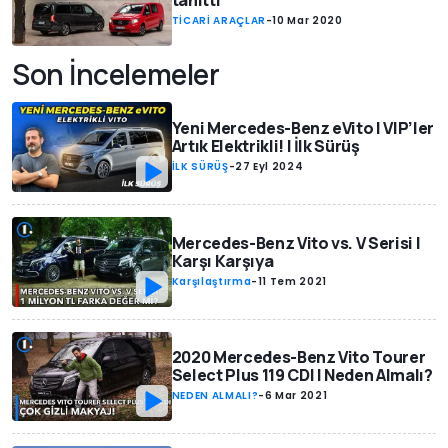
tanıttı
TİCARİ ARAÇLAR
-
10 Mar 2020
Son İncelemeler
Yeni Mercedes-Benz eVito | VIP’ler
Artık Elektrikli! | İlk Sürüş
İLK SÜRÜŞ
-
27 Eyl 2024
Mercedes-Benz Vito vs. V Serisi |
Karşı Karşıya
Karşılaştırma
-
11 Tem 2021
2020 Mercedes-Benz Vito Tourer
Select Plus 119 CDI | Neden Almalı?
NEDEN ALMALI?
-
6 Mar 2021