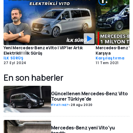
Yeni Mercedes-Benz eVito | VIP’ler Artık
Mercedes-Benz Vito 
Elektrikli! | İlk Sürüş
Karşıya
İLK SÜRÜŞ
Karşılaştırma
27 Eyl 2024
11 Tem 2021
En son haberler
Güncellenen Mercedes-Benz Vito
Tourer Türkiye'de
FİYATI NE?
-
28 Ağu 2020
Mercedes-Benz yeni Vito'yu