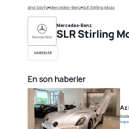
Ana Sayfa
Mercedes-Benz
SLR Stirling Moss
Mercedes-Benz
SLR Stirling M
HABERLER
En son haberler
Az 
Sade
Süpe