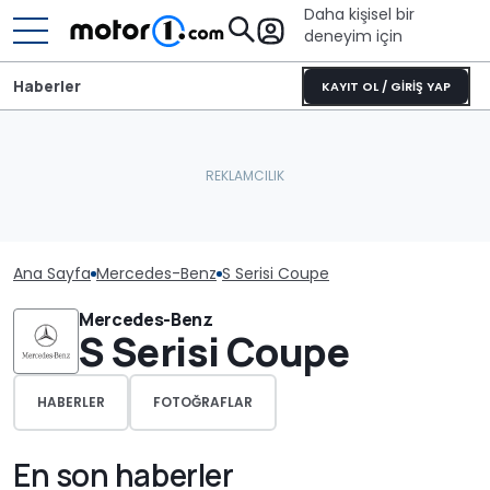
Daha kişisel bir
deneyim için
Haberler
KAYIT OL / GİRİŞ YAP
Ana Sayfa
Mercedes-Benz
S Serisi Coupe
Mercedes-Benz
S Serisi Coupe
HABERLER
FOTOĞRAFLAR
En son haberler