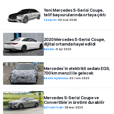
Yeni Mercedes S-Serisi Coupe,
telif başvurularında ortaya çıktı
Tasarım
-
20 Oca 2025
2020 Mercedes S-Serisi Coupe,
dijital ortamda hayal edildi
Render
-
5 Eyl 2020
Mercedes'in elektrikli sedanı EQS,
700 km menzil ile gelecek
Resmi Açıklama
-
20 Tem 2020
Mercedes S-Serisi Coupe ve
Convertible'ın üretimi durabilir
SÖYLENTİLER
-
28 Mar 2020