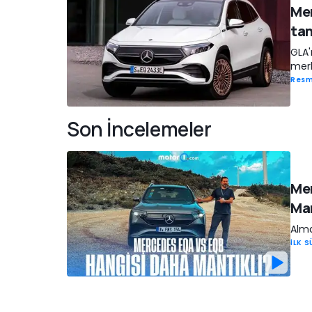
Mer
tan
GLA'
mer
Resm
Son İncelemeler
Mer
Man
Alma
İLK 