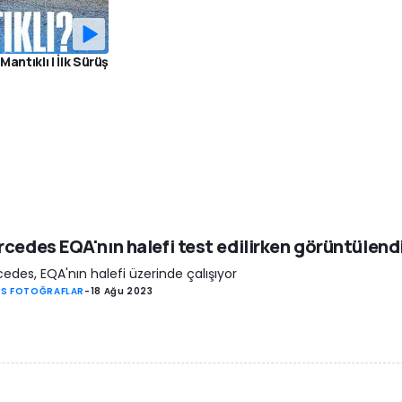
antıklı | İlk Sürüş
cedes EQA'nın halefi test edilirken görüntülend
edes, EQA'nın halefi üzerinde çalışıyor
S FOTOĞRAFLAR
-
18 Ağu 2023