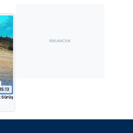
15:13
k Sürüş