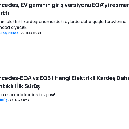
cedes, EV gamının giriş versiyonu EQA'yi resme
ıttı
nın elektrikli kardeşi önümüzdeki aylarda daha güçlü türevlerine
haba diyecek.
i Açıklama
-
20 Oca 2021
cedes-EQA vs EQB | Hangi Elektrikli Kardeş Dah
tıklı | İlk Sürüş
n markada kardeş kavgası!
SÜRÜŞ
-
23 Ara 2022