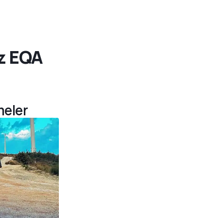
z EQA
meler