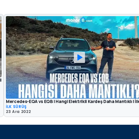
i
Mercedes-EQA vs EQB | Hangi Elektrikli Kardeş Daha Mantıklı | İl
İLK SÜRÜŞ
23 Ara 2022