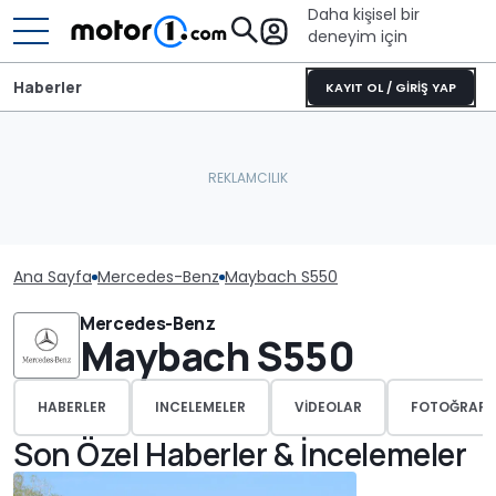
Daha kişisel bir
deneyim için
Haberler
KAYIT OL / GİRİŞ YAP
Ana Sayfa
Mercedes-Benz
Maybach S550
Mercedes-Benz
Maybach S550
HABERLER
INCELEMELER
VIDEOLAR
FOTOĞRAFL
Son Özel Haberler & İncelemeler