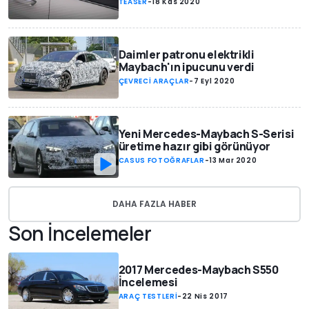
TEASER
-
18 Kas 2020
Daimler patronu elektrikli
Maybach'ın ipucunu verdi
ÇEVRECİ ARAÇLAR
-
7 Eyl 2020
Yeni Mercedes-Maybach S-Serisi
üretime hazır gibi görünüyor
CASUS FOTOĞRAFLAR
-
13 Mar 2020
DAHA FAZLA HABER
Son İncelemeler
2017 Mercedes-Maybach S550
İncelemesi
ARAÇ TESTLERİ
-
22 Nis 2017