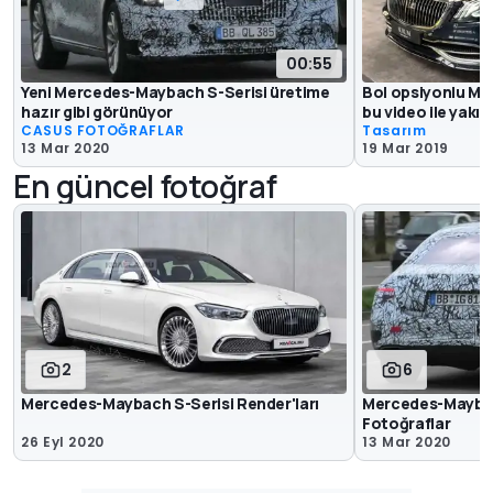
00:55
Yeni Mercedes-Maybach S-Serisi üretime
Bol opsiyonlu M
hazır gibi görünüyor
bu video ile yakı
CASUS FOTOĞRAFLAR
Tasarım
13 Mar 2020
19 Mar 2019
En güncel fotoğraf
2
6
Mercedes-Maybach S-Serisi Render'ları
Mercedes-Maybac
Fotoğraflar
26 Eyl 2020
13 Mar 2020