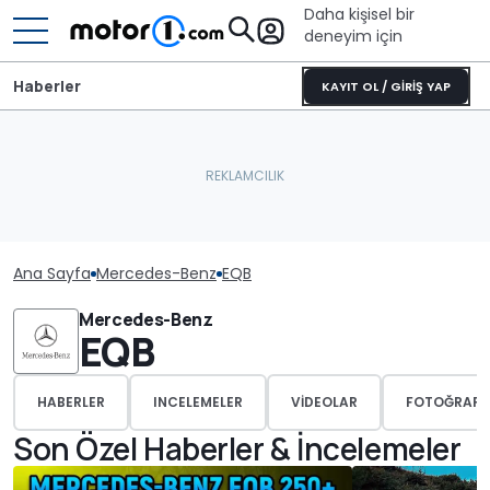
Daha kişisel bir
deneyim için
Haberler
KAYIT OL / GİRİŞ YAP
Ana Sayfa
Mercedes-Benz
EQB
Mercedes-Benz
EQB
HABERLER
INCELEMELER
VIDEOLAR
FOTOĞRAFL
Son Özel Haberler & İncelemeler