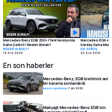
Mercedes-Benz EQB 250+ | Yeni Versiyonla
Mercedes-EQA vs EQ
Daha Çekici! | Neden Almalı?
Kardeş Daha Mantıkl
NEDEN ALMALI?
İLK SÜRÜŞ
16 Ara 2024
23 Ara 2022
En son haberler
Mercedes-Benz, EQB üretimini ani
bir kararla sonlandırdı
Resmi Açıklama
-
7 Eki 2025
Makyajlı Mercedes-Benz EQB'nin