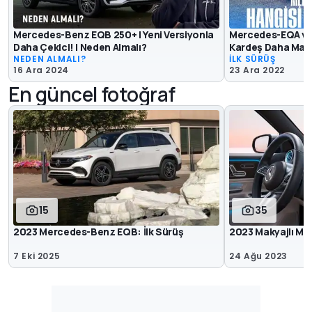
Mercedes-Benz EQB 250+ | Yeni Versiyonla
Mercedes-EQA vs E
Daha Çekici! | Neden Almalı?
Kardeş Daha Mantık
NEDEN ALMALI?
İLK SÜRÜŞ
16 Ara 2024
23 Ara 2022
En güncel fotoğraf
15
35
2023 Mercedes-Benz EQB: İlk Sürüş
2023 Makyajlı M
7 Eki 2025
24 Ağu 2023