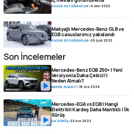
iç mekanı görüntülendi
CASUS FOTOĞRAFLAR
-
4 Mar 2023
Makyajlı Mercedes-Benz GLB ve
EQB casuslarımız yakalandı
CASUS FOTOĞRAFLAR
-
25 Şub 2023
Son İncelemeler
Mercedes-Benz EQB 250+ | Yeni
Versiyonla Daha Çekici! |
Neden Almalı?
NEDEN ALMALI?
-
16 Ara 2024
Mercedes-EQA vs EQB | Hangi
Elektrikli Kardeş Daha Mantıklı | İlk
Sürüş
İLK SÜRÜŞ
-
23 Ara 2022