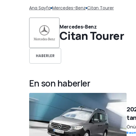
Ana Sayfa
Mercedes-Benz
Citan Tourer
Mercedes-Benz
Citan Tourer
HABERLER
En son haberler
202
tan
Önüm
Resm