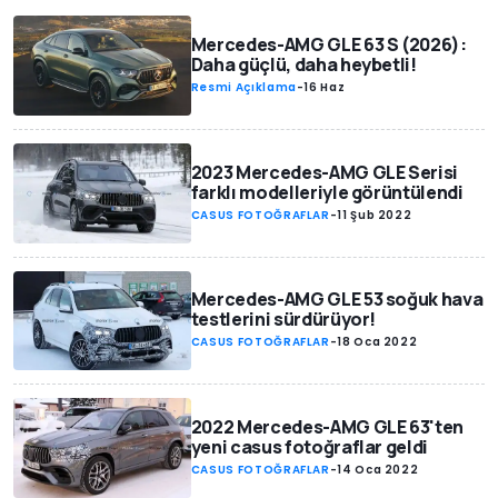
Mercedes-AMG GLE 63 S (2026):
Daha güçlü, daha heybetli!
Resmi Açıklama
-
16 Haz
2023 Mercedes-AMG GLE Serisi
farklı modelleriyle görüntülendi
CASUS FOTOĞRAFLAR
-
11 Şub 2022
Mercedes-AMG GLE 53 soğuk hava
testlerini sürdürüyor!
CASUS FOTOĞRAFLAR
-
18 Oca 2022
2022 Mercedes-AMG GLE 63'ten
yeni casus fotoğraflar geldi
CASUS FOTOĞRAFLAR
-
14 Oca 2022