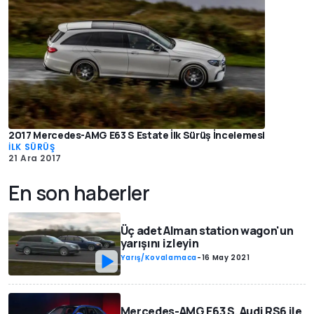
2017 Mercedes-AMG E63 S Estate İlk Sürüş İncelemesi
İLK SÜRÜŞ
21 Ara 2017
En son haberler
Üç adet Alman station wagon'un
yarışını izleyin
Yarış/Kovalamaca
-
16 May 2021
Mercedes-AMG E63 S, Audi RS6 ile