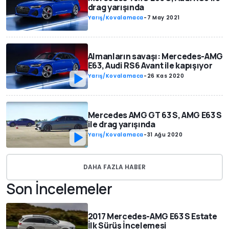
drag yarışında
Yarış/Kovalamaca
-
7 May 2021
Almanların savaşı: Mercedes-AMG
E63, Audi RS6 Avant ile kapışıyor
Yarış/Kovalamaca
-
26 Kas 2020
Mercedes AMG GT 63 S, AMG E63 S
ile drag yarışında
Yarış/Kovalamaca
-
31 Ağu 2020
DAHA FAZLA HABER
Son İncelemeler
2017 Mercedes-AMG E63 S Estate
İlk Sürüş İncelemesi