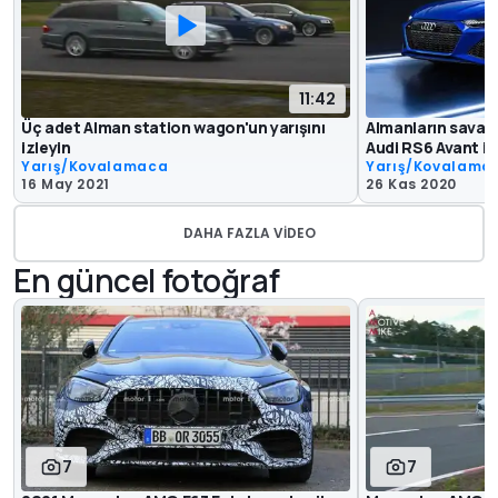
11:42
Üç adet Alman station wagon'un yarışını
Almanların savaş
izleyin
Audi RS6 Avant il
Yarış/Kovalamaca
Yarış/Kovalama
16 May 2021
26 Kas 2020
DAHA FAZLA VIDEO
En güncel fotoğraf
7
7