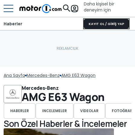
Daha kişisel bir
deneyim için
Haberler
KAYIT OL / GİRİŞ YAP
Ana Sayfa
Mercedes-Benz
AMG E63 Wagon
Mercedes-Benz
AMG E63 Wagon
HABERLER
INCELEMELER
VIDEOLAR
FOTOĞRAFL
Son Özel Haberler & İncelemeler