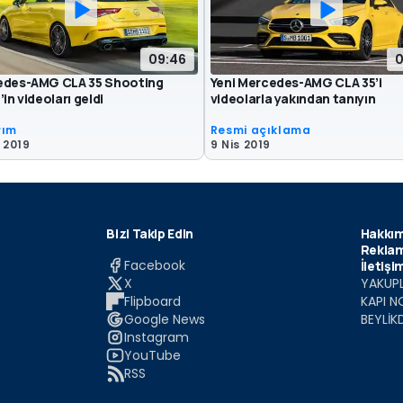
09:46
0
des-AMG CLA 35 Shooting
Yeni Mercedes-AMG CLA 35’i
in videoları geldi
videolarla yakından tanıyın
rım
Resmi açıklama
 2019
9 Nis 2019
Bizi Takip Edin
Hakkım
Reklam
Facebook
İletişi
X
YAKUPL
Flipboard
KAPI N
Google News
BEYLİK
Instagram
YouTube
RSS