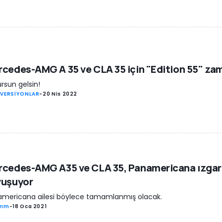
cedes-AMG A 35 ve CLA 35 için "Edition 55" za
rsun gelsin!
 VERSİYONLAR
-
20 Nis 2022
rcedes-AMG A35 ve CLA 35, Panamericana ızga
vuşuyor
mericana ailesi böylece tamamlanmış olacak.
rım
-
18 Oca 2021