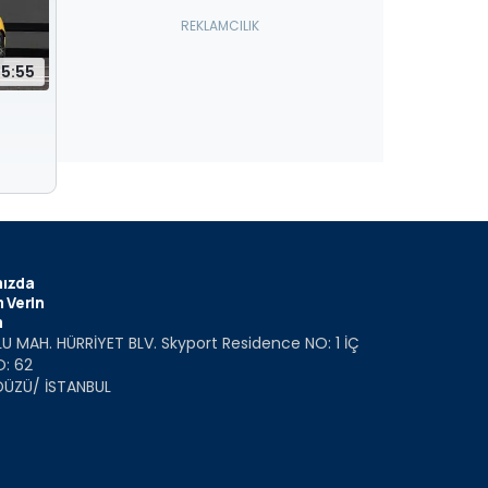
5:55
ızda
 Verin
m
U MAH. HÜRRİYET BLV. Skyport Residence NO: 1 İÇ
O: 62
DÜZÜ/ İSTANBUL