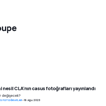
oupe
i nesil CLA'nın casus fotoğrafları yayınlandı
r değişecek?
S FOTOĞRAFLAR
-
16 Ağu 2023