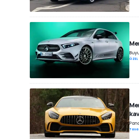
Mer
Buyu
ÖZEL
Me
ka
Pana
Tasa