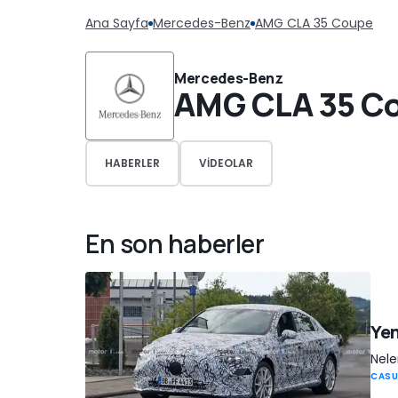
Ana Sayfa
Mercedes-Benz
AMG CLA 35 Coupe
Mercedes-Benz
AMG CLA 35 C
HABERLER
VIDEOLAR
En son haberler
Yen
Nele
CASU