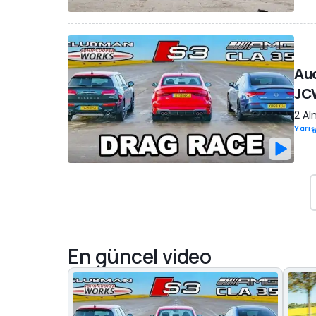
Au
JCW
2 Al
Yarı
En güncel video