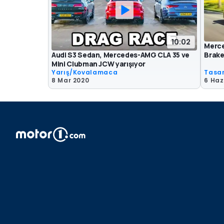
10:02
Merce
Audi S3 Sedan, Mercedes-AMG CLA 35 ve
Brake’
Mini Clubman JCW yarışıyor
Yarış/Kovalamaca
Tasa
8 Mar 2020
6 Haz